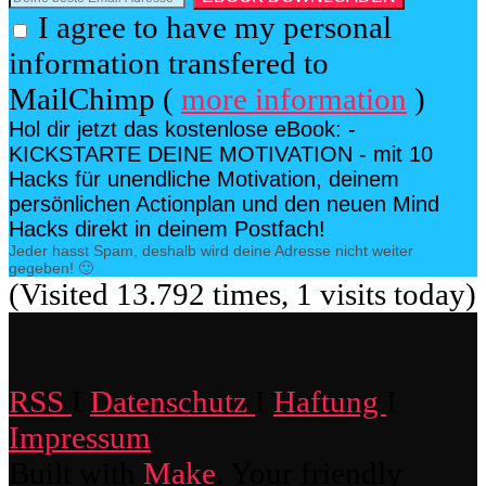
I agree to have my personal
information transfered to
MailChimp (
more information
)
Hol dir jetzt das kostenlose eBook: -
KICKSTARTE DEINE MOTIVATION - mit 10
Hacks für unendliche Motivation, deinem
persönlichen Actionplan und den neuen Mind
Hacks direkt in deinem Postfach!
Jeder hasst Spam, deshalb wird deine Adresse nicht weiter
gegeben! 🙂
(Visited 13.792 times, 1 visits today)
RSS
I
Datenschutz
I
Haftung
I
Impressum
Built with
Make
. Your friendly