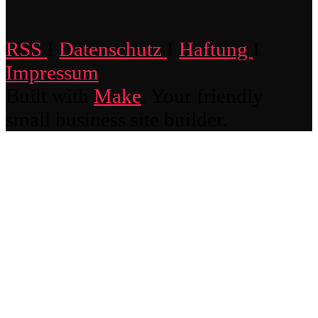
RSS
I
Datenschutz
I
Haftung
I
Impressum
Built with
Make
. Your friendly
small business site builder.