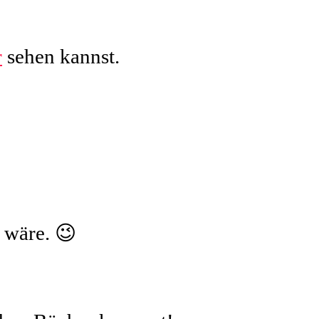
r
sehen kannst.
s wäre. 😉